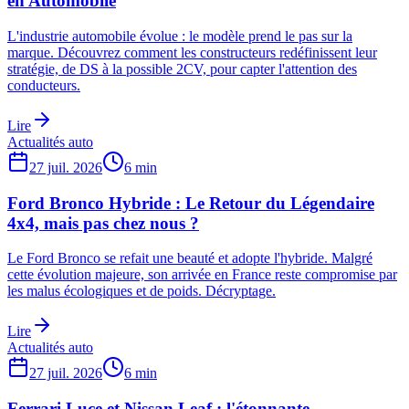
en Automobile
L'industrie automobile évolue : le modèle prend le pas sur la
marque. Découvrez comment les constructeurs redéfinissent leur
stratégie, de DS à la possible 2CV, pour capter l'attention des
conducteurs.
Lire
Actualités auto
27 juil. 2026
6
min
Ford Bronco Hybride : Le Retour du Légendaire
4x4, mais pas chez nous ?
Le Ford Bronco se refait une beauté et adopte l'hybride. Malgré
cette évolution majeure, son arrivée en France reste compromise par
les malus écologiques et de poids. Décryptage.
Lire
Actualités auto
27 juil. 2026
6
min
Ferrari Luce et Nissan Leaf : l'étonnante