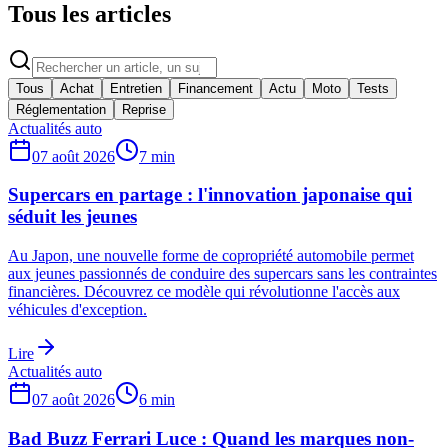
Tous les articles
Tous
Achat
Entretien
Financement
Actu
Moto
Tests
Réglementation
Reprise
Actualités auto
07 août 2026
7
min
Supercars en partage : l'innovation japonaise qui
séduit les jeunes
Au Japon, une nouvelle forme de copropriété automobile permet
aux jeunes passionnés de conduire des supercars sans les contraintes
financières. Découvrez ce modèle qui révolutionne l'accès aux
véhicules d'exception.
Lire
Actualités auto
07 août 2026
6
min
Bad Buzz Ferrari Luce : Quand les marques non-