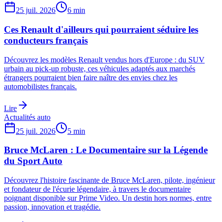
25 juil. 2026
6
min
Ces Renault d'ailleurs qui pourraient séduire les
conducteurs français
Découvrez les modèles Renault vendus hors d'Europe : du SUV
urbain au pick-up robuste, ces véhicules adaptés aux marchés
étrangers pourraient bien faire naître des envies chez les
automobilistes français.
Lire
Actualités auto
25 juil. 2026
5
min
Bruce McLaren : Le Documentaire sur la Légende
du Sport Auto
Découvrez l'histoire fascinante de Bruce McLaren, pilote, ingénieur
et fondateur de l'écurie légendaire, à travers le documentaire
poignant disponible sur Prime Video. Un destin hors normes, entre
passion, innovation et tragédie.