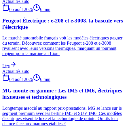
Actualités auto
05 août 2026
6
min
Peugeot Électrique : e-208 et e-3008, la bascule vers
l'électrique
Le marché automobile français voit les modèles électriques gagner
du terrain. Découvrez comment les Peugeot e-208 et e-3008
rivalisent avec leurs versions thermiques, marquant un tournant
majeur pour la marque au Lion.
Lire
Actualités auto
04 août 2026
6
min
MG monte en gamme : Les IM5 et IM6, électriques
luxueuses et technologiques
Longtemps associé au rapport prix-prestations, MG se lance sur le
segment premium avec les berline IM5 et SUV IM6. Ces modèles
électriques visent le luxe et la technologie de pointe. Ont-ils leur
chance face aux marques établies ?