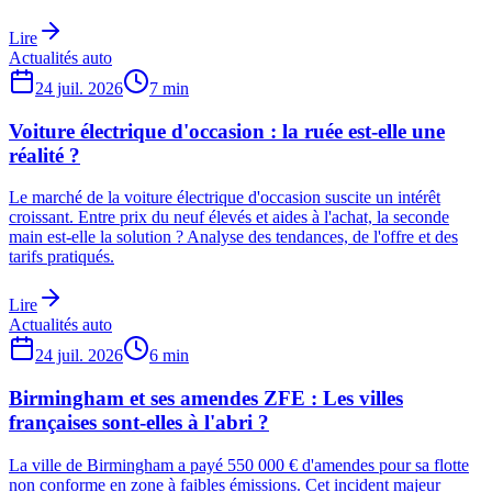
Lire
Actualités auto
24 juil. 2026
7
min
Voiture électrique d'occasion : la ruée est-elle une
réalité ?
Le marché de la voiture électrique d'occasion suscite un intérêt
croissant. Entre prix du neuf élevés et aides à l'achat, la seconde
main est-elle la solution ? Analyse des tendances, de l'offre et des
tarifs pratiqués.
Lire
Actualités auto
24 juil. 2026
6
min
Birmingham et ses amendes ZFE : Les villes
françaises sont-elles à l'abri ?
La ville de Birmingham a payé 550 000 € d'amendes pour sa flotte
non conforme en zone à faibles émissions. Cet incident majeur