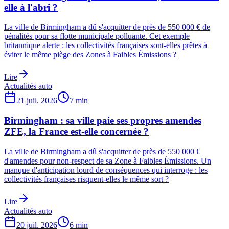
elle à l'abri ?
La ville de Birmingham a dû s'acquitter de près de 550 000 € de
pénalités pour sa flotte municipale polluante. Cet exemple
britannique alerte : les collectivités françaises sont-elles prêtes à
éviter le même piège des Zones à Faibles Émissions ?
Lire
Actualités auto
21 juil. 2026
7
min
Birmingham : sa ville paie ses propres amendes
ZFE, la France est-elle concernée ?
La ville de Birmingham a dû s'acquitter de près de 550 000 €
d'amendes pour non-respect de sa Zone à Faibles Émissions. Un
manque d'anticipation lourd de conséquences qui interroge : les
collectivités françaises risquent-elles le même sort ?
Lire
Actualités auto
20 juil. 2026
6
min