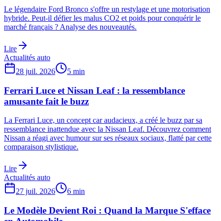
Le légendaire Ford Bronco s'offre un restylage et une motorisation
hybride. Peut-il défier les malus CO2 et poids pour conquérir le
marché français ? Analyse des nouveautés.
Lire
Actualités auto
28 juil. 2026
5
min
Ferrari Luce et Nissan Leaf : la ressemblance
amusante fait le buzz
La Ferrari Luce, un concept car audacieux, a créé le buzz par sa
ressemblance inattendue avec la Nissan Leaf. Découvrez comment
Nissan a réagi avec humour sur ses réseaux sociaux, flatté par cette
comparaison stylistique.
Lire
Actualités auto
27 juil. 2026
6
min
Le Modèle Devient Roi : Quand la Marque S'efface