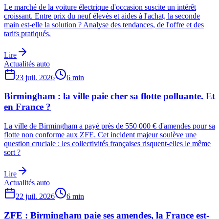
Le marché de la voiture électrique d'occasion suscite un intérêt
croissant. Entre prix du neuf élevés et aides à l'achat, la seconde
main est-elle la solution ? Analyse des tendances, de l'offre et des
tarifs pratiqués.
Lire
Actualités auto
23 juil. 2026
6
min
Birmingham : la ville paie cher sa flotte polluante. Et
en France ?
La ville de Birmingham a payé près de 550 000 € d'amendes pour sa
flotte non conforme aux ZFE. Cet incident majeur soulève une
question cruciale : les collectivités françaises risquent-elles le même
sort ?
Lire
Actualités auto
22 juil. 2026
6
min
ZFE : Birmingham paie ses amendes, la France est-