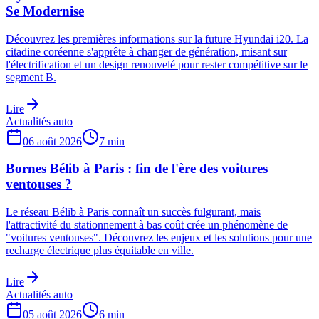
Se Modernise
Découvrez les premières informations sur la future Hyundai i20. La
citadine coréenne s'apprête à changer de génération, misant sur
l'électrification et un design renouvelé pour rester compétitive sur le
segment B.
Lire
Actualités auto
06 août 2026
7
min
Bornes Bélib à Paris : fin de l'ère des voitures
ventouses ?
Le réseau Bélib à Paris connaît un succès fulgurant, mais
l'attractivité du stationnement à bas coût crée un phénomène de
"voitures ventouses". Découvrez les enjeux et les solutions pour une
recharge électrique plus équitable en ville.
Lire
Actualités auto
05 août 2026
6
min