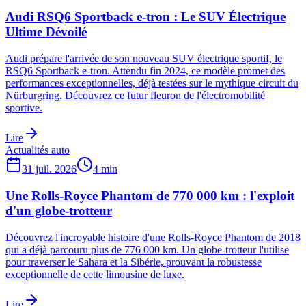
Audi RSQ6 Sportback e-tron : Le SUV Électrique
Ultime Dévoilé
Audi prépare l'arrivée de son nouveau SUV électrique sportif, le
RSQ6 Sportback e-tron. Attendu fin 2024, ce modèle promet des
performances exceptionnelles, déjà testées sur le mythique circuit du
Nürburgring. Découvrez ce futur fleuron de l'électromobilité
sportive.
Lire
Actualités auto
31 juil. 2026
4
min
Une Rolls-Royce Phantom de 770 000 km : l'exploit
d'un globe-trotteur
Découvrez l'incroyable histoire d'une Rolls-Royce Phantom de 2018
qui a déjà parcouru plus de 776 000 km. Un globe-trotteur l'utilise
pour traverser le Sahara et la Sibérie, prouvant la robustesse
exceptionnelle de cette limousine de luxe.
Lire