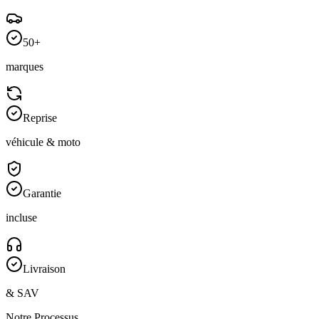
50+
marques
Reprise
véhicule & moto
Garantie
incluse
Livraison
& SAV
Notre Processus